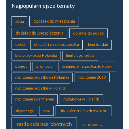
s
k
Najpopularniejsze tematy
k
u
i
d
e
dodatek do mieszkania
o
akcja
g
P
o
dodatek do ubezpieczenia
dopłata do godzin
o
l
dzieci
długość i wysokość zasiłku
huurtoeslag
s
k
lata pracy poza Holandią
limity dochodów
i
pomoc
promocja
przeniesienie zasiłku do Polski
rozliczenia podatkowe Holandia
rozliczenie 2019
rozliczenie podatku w Holandii
rozliczenie z partnerem
rozłąkowe w Holandii
ubezpieczenie zdrowotne
siepomaga
sma
zasiłek dla bezrobotnych
zorgtoeslag