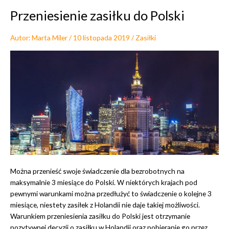
n
Przeniesienie zasiłku do Polski
i
e
Autor:
Marta Miler
/
10 listopada 2019
/
Zasiłki
l
a
t
p
r
a
c
y
p
o
z
a
Można przenieść swoje świadczenie dla bezrobotnych na
H
maksymalnie 3 miesiące do Polski. W niektórych krajach pod
o
pewnymi warunkami można przedłużyć to świadczenie o kolejne 3
l
miesiące, niestety zasiłek z Holandii nie daje takiej możliwości.
a
Warunkiem przeniesienia zasiłku do Polski jest otrzymanie
n
pozytywnej decyzji o zasiłku w Holandii oraz pobieranie go przez