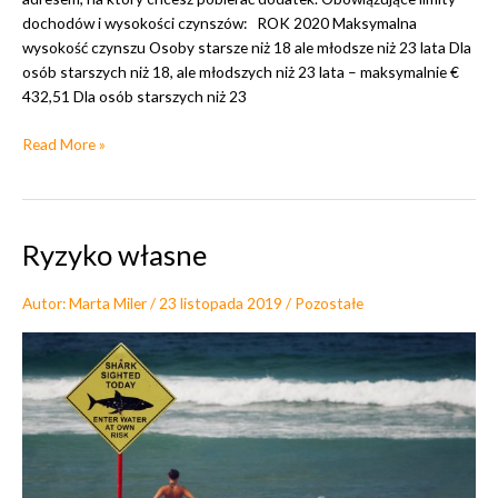
ś
dochodów i wysokości czynszów: ROK 2020 Maksymalna
c
wysokość czynszu Osoby starsze niż 18 ale młodsze niż 23 lata Dla
i
osób starszych niż 18, ale młodszych niż 23 lata – maksymalnie €
c
432,51 Dla osób starszych niż 23
z
y
W
Read More »
n
a
s
r
z
u
ó
n
w
Ryzyko własne
k
n
i
a
Autor:
Marta Miler
/
23 listopada 2019
/
Pozostałe
o
d
t
o
r
d
z
a
y
t
m
e
a
k
n
d