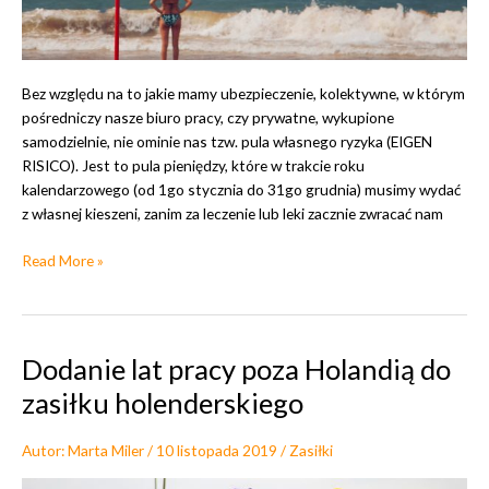
i
o
a
m
d
i
o
e
Bez względu na to jakie mamy ubezpieczenie, kolektywne, w którym
d
s
pośredniczy nasze biuro pracy, czy prywatne, wykupione
a
z
samodzielnie, nie ominie nas tzw. pula własnego ryzyka (EIGEN
t
k
RISICO). Jest to pula pieniędzy, które w trakcie roku
k
a
kalendarzowego (od 1go stycznia do 31go grudnia) musimy wydać
u
n
z własnej kieszeni, zanim za leczenie lub leki zacznie zwracać nam
d
i
o
a
R
Read More »
m
y
i
z
e
y
s
k
Dodanie lat pracy poza Holandią do
z
o
k
zasiłku holenderskiego
w
a
ł
n
Autor:
Marta Miler
/
10 listopada 2019
/
Zasiłki
a
i
s