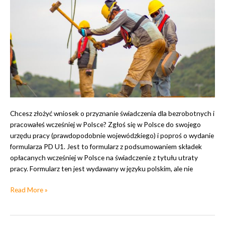
a
n
e
Chcesz złożyć wniosek o przyznanie świadczenia dla bezrobotnych i
pracowałeś wcześniej w Polsce? Zgłoś się w Polsce do swojego
urzędu pracy (prawdopodobnie wojewódzkiego) i poproś o wydanie
formularza PD U1. Jest to formularz z podsumowaniem składek
opłacanych wcześniej w Polsce na świadczenie z tytułu utraty
pracy. Formularz ten jest wydawany w języku polskim, ale nie
D
Read More »
o
d
a