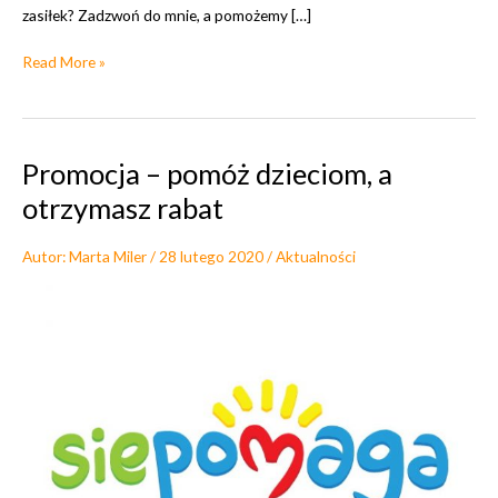
zasiłek? Zadzwoń do mnie, a pomożemy […]
Z
Read More »
a
s
i
ł
Promocja – pomóż dzieciom, a
e
otrzymasz rabat
k
d
Autor:
Marta Miler
/
28 lutego 2020
/
Aktualności
l
a
b
e
z
r
o
b
o
t