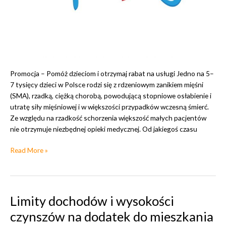
n
y
c
h
d
l
a
Promocja – Pomóż dzieciom i otrzymaj rabat na usługi Jedno na 5–
o
7 tysięcy dzieci w Polsce rodzi się z rdzeniowym zanikiem mięśni
s
(SMA), rzadką, ciężką chorobą, powodującą stopniowe osłabienie i
ó
utratę siły mięśniowej i w większości przypadków wczesną śmierć.
b
Ze względu na rzadkość schorzenia większość małych pacjentów
n
nie otrzymuje niezbędnej opieki medycznej. Od jakiegoś czasu
i
e
P
Read More »
z
r
a
o
m
m
e
o
Limity dochodów i wysokości
l
c
d
czynszów na dodatek do mieszkania
j
o