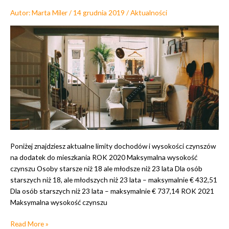
a
w
Autor:
Marta Miler
/
14 grudnia 2019
/
Aktualności
–
a
p
n
o
y
m
c
ó
h
ż
w
d
H
z
o
i
l
e
a
c
n
i
d
Poniżej znajdziesz aktualne limity dochodów i wysokości czynszów
o
i
na dodatek do mieszkania ROK 2020 Maksymalna wysokość
m
i
czynszu Osoby starsze niż 18 ale młodsze niż 23 lata Dla osób
,
starszych niż 18, ale młodszych niż 23 lata – maksymalnie € 432,51
a
Dla osób starszych niż 23 lata – maksymalnie € 737,14 ROK 2021
o
Maksymalna wysokość czynszu
t
r
L
Read More »
z