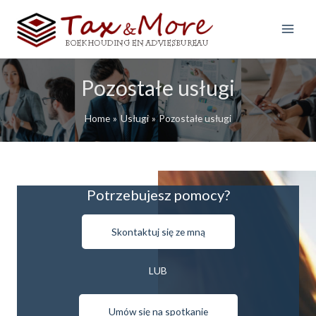
S
k
i
Main
p
Menu
t
Pozostałe usługi
o
c
o
Home
Usługi
Pozostałe usługi
n
t
e
n
Potrzebujesz pomocy?
t
Skontaktuj się ze mną
LUB
Umów się na spotkanie