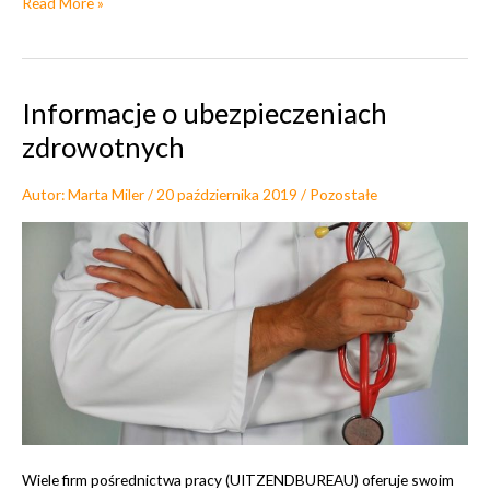
R
Read More »
y
z
y
k
Informacje o ubezpieczeniach
o
zdrowotnych
w
ł
Autor:
Marta Miler
/
20 października 2019
/
Pozostałe
a
s
n
e
Wiele firm pośrednictwa pracy (UITZENDBUREAU) oferuje swoim