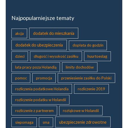
e
z
p
Najpopularniejsze tematy
i
e
c
dodatek do mieszkania
akcja
z
e
dodatek do ubezpieczenia
dopłata do godzin
n
dzieci
długość i wysokość zasiłku
huurtoeslag
i
a
lata pracy poza Holandią
limity dochodów
c
h
pomoc
promocja
przeniesienie zasiłku do Polski
z
d
rozliczenia podatkowe Holandia
rozliczenie 2019
r
rozliczenie podatku w Holandii
o
w
rozliczenie z partnerem
rozłąkowe w Holandii
o
t
ubezpieczenie zdrowotne
siepomaga
sma
n