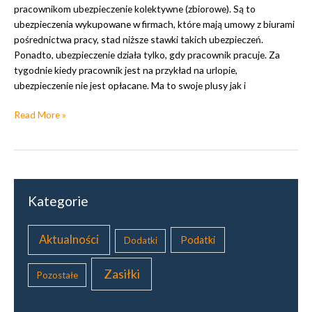
pracownikom ubezpieczenie kolektywne (zbiorowe). Są to
ubezpieczenia wykupowane w firmach, które mają umowy z biurami
pośrednictwa pracy, stad niższe stawki takich ubezpieczeń.
Ponadto, ubezpieczenie działa tylko, gdy pracownik pracuje. Za
tygodnie kiedy pracownik jest na przykład na urlopie,
ubezpieczenie nie jest opłacane. Ma to swoje plusy jak i
I
Read More »
n
f
o
r
m
Kategorie
a
c
j
Aktualności
Podatki
Dodatki
e
o
Zasiłki
Pozostałe
u
b