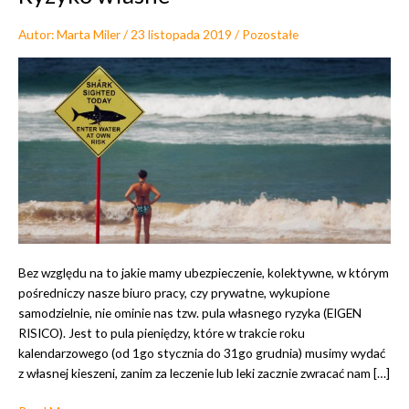
Autor:
Marta Miler
/
23 listopada 2019
/
Pozostałe
Bez względu na to jakie mamy ubezpieczenie, kolektywne, w którym
pośredniczy nasze biuro pracy, czy prywatne, wykupione
samodzielnie, nie ominie nas tzw. pula własnego ryzyka (EIGEN
RISICO). Jest to pula pieniędzy, które w trakcie roku
kalendarzowego (od 1go stycznia do 31go grudnia) musimy wydać
z własnej kieszeni, zanim za leczenie lub leki zacznie zwracać nam […]