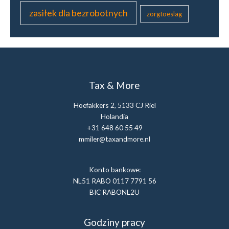
y
zasiłek dla bezrobotnych
zorgtoeslag
c
h
Tax & More
Hoefakkers 2, 5133 CJ Riel
Holandia
+31 648 60 55 49
mmiler@taxandmore.nl
Konto bankowe:
NL51 RABO 0117 7791 56
BIC RABONL2U
Godziny pracy