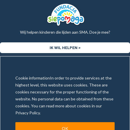
Wij helpen kinderen die lijden aan SMA. Doe je mee?
IK WIL HELPEN >
Copyright © 2025 Tax & More | Alle rechten voorbehouden
Cookie informationIn order to provide services at the
Gemaakt en onderhouden door
WebExpert4U.com
highest level, this website uses cookies. These are
cookies necessary for the proper functioning of the
website. No personal data can be obtained from these
cookies. You can read more about cookies in our
Algemene Voorwaarden
Privacybeleid
Illegale inhoud melden
Privacy Policy.
OK