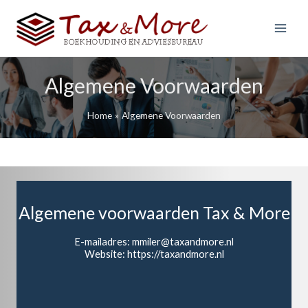
G
a
n
Main
a
Menu
a
Algemene Voorwaarden
r
d
e
Home
Algemene Voorwaarden
i
n
h
o
u
d
Algemene voorwaarden Tax & More
E-mailadres:
mmiler@taxandmore.nl
Website: https://taxandmore.nl